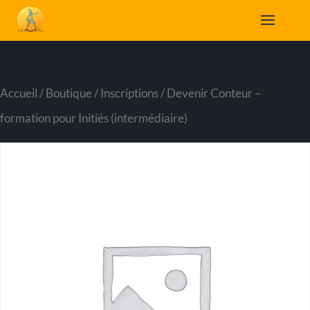
Accueil
/
Boutique
/
Inscriptions
/ Devenir Conteur –
formation pour Initiés (intermédiaire)